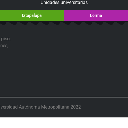
Unidades universitarias
Iztapalapa
Lerma
 piso.
nes,
iversidad Autónoma Metropolitana 2022