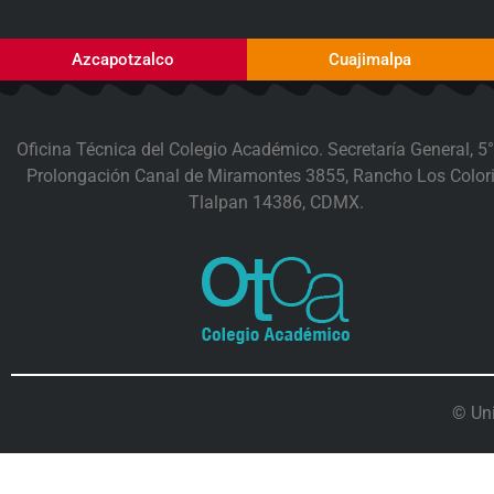
Azcapotzalco
Cuajimalpa
Oficina Técnica del Colegio Académico. Secretaría General, 5°
Prolongación Canal de Miramontes 3855, Rancho Los Colori
Tlalpan 14386, CDMX.
© Un