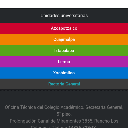
Unidades universitarias
Azcapotzalco
Cuajimalpa
Iztapalapa
Lerma
Xochimilco
Rectoría General
Oficina Técnica del Colegio Académico. Secretaría General,
5° piso.
Prolongación Canal de Miramontes 3855, Rancho Los
Colorines, Tlalpan 14386, CDMX.