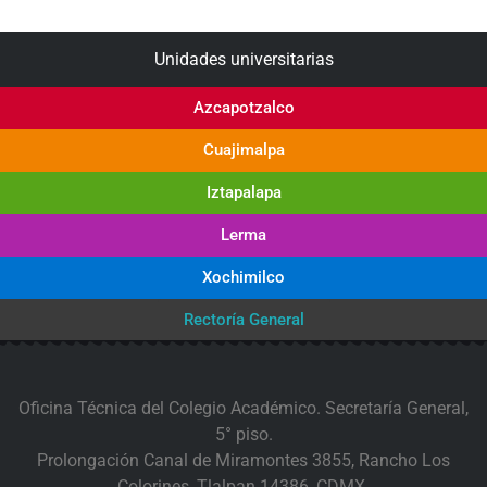
Unidades universitarias
Azcapotzalco
Cuajimalpa
Iztapalapa
Lerma
Xochimilco
Rectoría General
Oficina Técnica del Colegio Académico. Secretaría General,
5° piso.
Prolongación Canal de Miramontes 3855, Rancho Los
Colorines, Tlalpan 14386, CDMX.