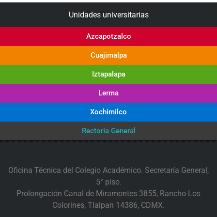
Unidades universitarias
Azcapotzalco
Cuajimalpa
Iztapalapa
Lerma
Xochimilco
Rectoría General
Oficina Técnica del Colegio Académico. Secretaría General,
5° piso.
Prolongación Canal de Miramontes 3855, Rancho Los
Colorines, Tlalpan 14386, CDMX.