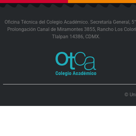
Oficina Técnica del Colegio Académico. Secretaría General, 5°
Prolongación Canal de Miramontes 3855, Rancho Los Colori
Tlalpan 14386, CDMX.
© Un