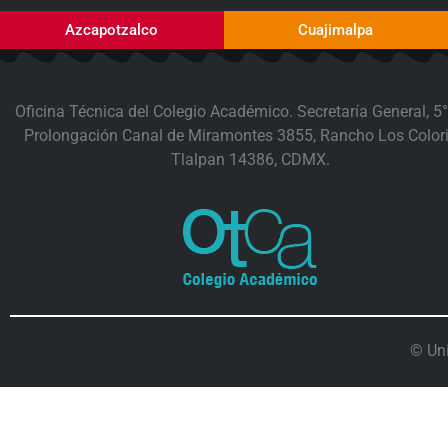
Azcapotzalco
Cuajimalpa
Oficina Técnica del Colegio Académico. Secretaría General, 5°
Prolongación Canal de Miramontes 3855, Rancho Los Colori
Tlalpan 14386, CDMX.
© Un