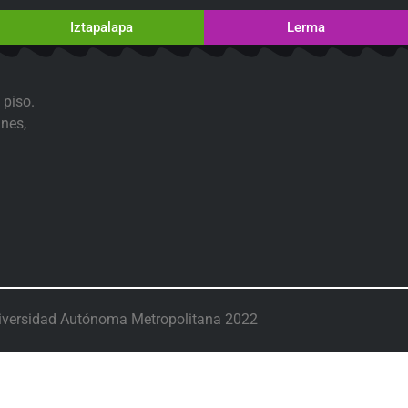
Iztapalapa
Lerma
 piso.
nes,
iversidad Autónoma Metropolitana 2022