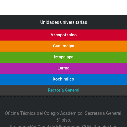
Unidades universitarias
Azcapotzalco
Cuajimalpa
Iztapalapa
Lerma
Xochimilco
Rectoría General
Oficina Técnica del Colegio Académico. Secretaría General,
5° piso.
Prolongación Canal de Miramontes 3855, Rancho Los