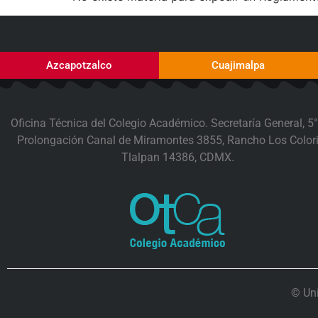
Azcapotzalco
Cuajimalpa
Oficina Técnica del Colegio Académico. Secretaría General, 5°
Prolongación Canal de Miramontes 3855, Rancho Los Colori
Tlalpan 14386, CDMX.
© Un