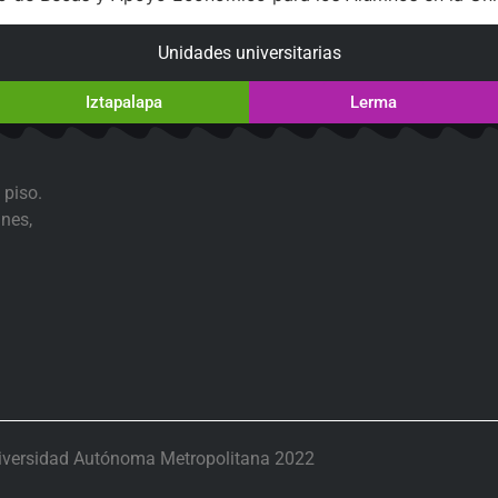
Unidades universitarias
Iztapalapa
Lerma
 piso.
nes,
iversidad Autónoma Metropolitana 2022