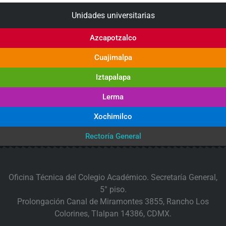
Unidades universitarias
Azcapotzalco
Cuajimalpa
Iztapalapa
Lerma
Xochimilco
Rectoría General
Oficina Técnica del Colegio Académico. Secretaría General,
5° piso.
Prolongación Canal de Miramontes 3855, Rancho Los
Colorines, Tlalpan 14386, CDMX.