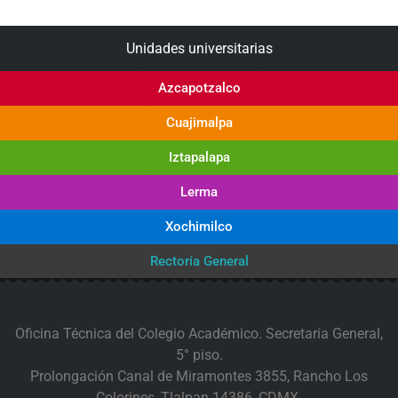
Unidades universitarias
Azcapotzalco
Cuajimalpa
Iztapalapa
Lerma
Xochimilco
Rectoría General
Oficina Técnica del Colegio Académico. Secretaría General,
5° piso.
Prolongación Canal de Miramontes 3855, Rancho Los
Colorines, Tlalpan 14386, CDMX.