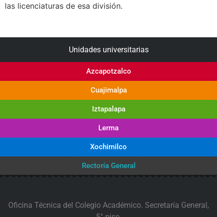
las licenciaturas de esa división.
Unidades universitarias
Azcapotzalco
Cuajimalpa
Iztapalapa
Lerma
Xochimilco
Rectoría General
Oficina Técnica del Colegio Académico. Secretaría General,
5° piso.