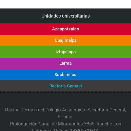
Unidades universitarias
Azcapotzalco
Cuajimalpa
Iztapalapa
Lerma
Xochimilco
Rectoría General
Oficina Técnica del Colegio Académico. Secretaría General,
5° piso.
Prolongación Canal de Miramontes 3855, Rancho Los
Colorines, Tlalpan 14386, CDMX.