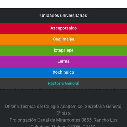
Unidades universitarias
Azcapotzalco
Cuajimalpa
Iztapalapa
Lerma
Xochimilco
Rectoría General
Oficina Técnica del Colegio Académico. Secretaría General,
5° piso.
Prolongación Canal de Miramontes 3855, Rancho Los
Colorines, Tlalpan 14386, CDMX.