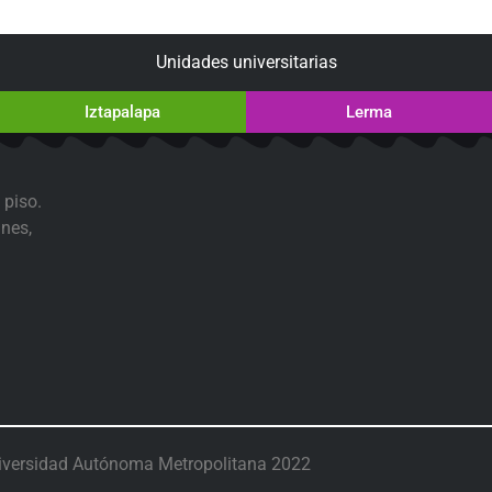
Unidades universitarias
Iztapalapa
Lerma
 piso.
nes,
iversidad Autónoma Metropolitana 2022