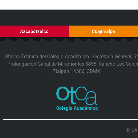
Azcapotzalco
Cuajimalpa
Oficina Técnica del Colegio Académico. Secretaría General, 5°
Prolongación Canal de Miramontes 3855, Rancho Los Colori
Tlalpan 14386, CDMX.
© Un