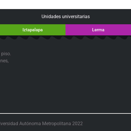
Unidades universitarias
Iztapalapa
Lerma
 piso.
nes,
iversidad Autónoma Metropolitana 2022