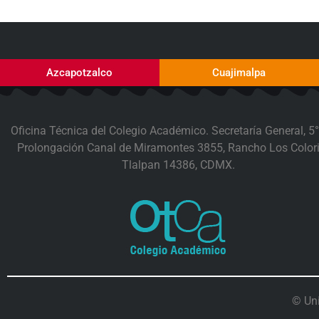
Azcapotzalco
Cuajimalpa
Oficina Técnica del Colegio Académico. Secretaría General, 5°
Prolongación Canal de Miramontes 3855, Rancho Los Colori
Tlalpan 14386, CDMX.
© Un