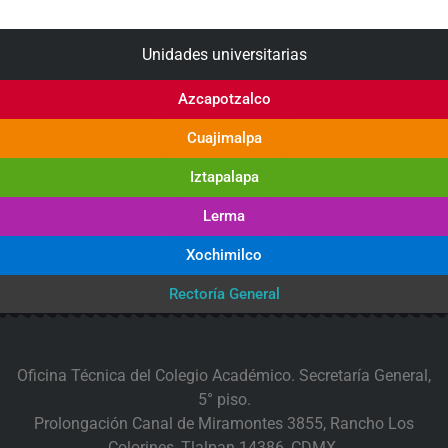
Unidades universitarias
Azcapotzalco
Cuajimalpa
Iztapalapa
Lerma
Xochimilco
Rectoría General
Oficina Técnica del Colegio Académico. Secretaría General,
5° piso.
Prolongación Canal de Miramontes 3855, Rancho Los
Colorines, Tlalpan 14386, CDMX.