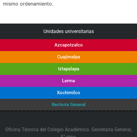
mismo ordenamiento.
Unidades universitarias
Azcapotzalco
Cuajimalpa
Iztapalapa
Lerma
Xochimilco
Rectoría General
Oficina Técnica del Colegio Académico. Secretaría General,
5° piso.