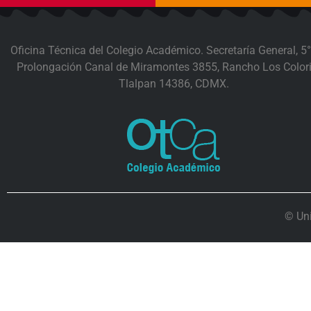
Oficina Técnica del Colegio Académico. Secretaría General, 5°
Prolongación Canal de Miramontes 3855, Rancho Los Colori
Tlalpan 14386, CDMX.
© Un