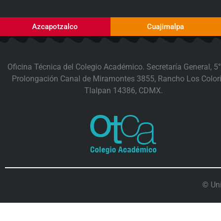
Azcapotzalco
Cuajimalpa
Oficina Técnica del Colegio Académico. Secretaría General, 5°
Prolongación Canal de Miramontes 3855, Rancho Los Colori
Tlalpan 14386, CDMX.
© Un