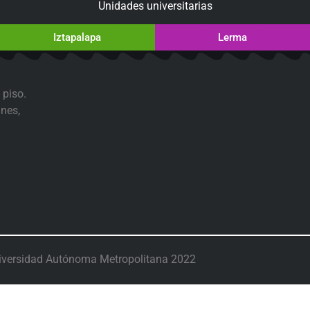
Unidades universitarias
Iztapalapa
Lerma
 piso.
nes,
iversidad Autónoma Metropolitana 2022