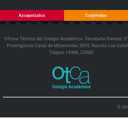
Azcapotzalco
Cuajimalpa
Oficina Técnica del Colegio Académico. Secretaría General, 5°
Prolongación Canal de Miramontes 3855, Rancho Los Colori
Tlalpan 14386, CDMX.
© Un