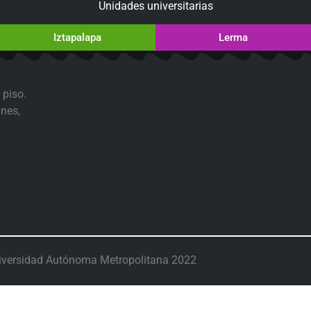
Unidades universitarias
Iztapalapa
Lerma
 piso.
nes,
iversidad Autónoma Metropolitana 2022