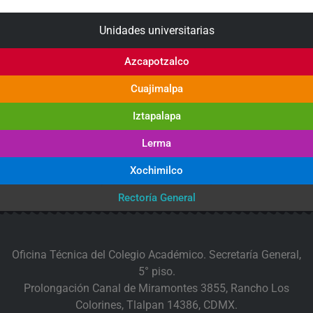
Unidades universitarias
Azcapotzalco
Cuajimalpa
Iztapalapa
Lerma
Xochimilco
Rectoría General
Oficina Técnica del Colegio Académico. Secretaría General,
5° piso.
Prolongación Canal de Miramontes 3855, Rancho Los
Colorines, Tlalpan 14386, CDMX.