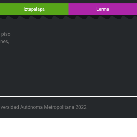
Iztapalapa
Lerma
 piso.
nes,
iversidad Autónoma Metropolitana 2022