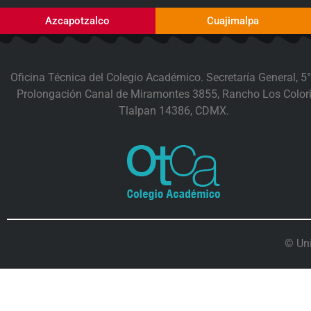
Azcapotzalco
Cuajimalpa
Oficina Técnica del Colegio Académico. Secretaría General, 5°
Prolongación Canal de Miramontes 3855, Rancho Los Colori
Tlalpan 14386, CDMX.
© Un