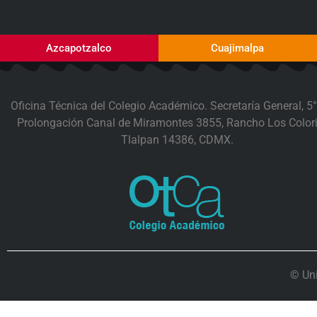
Azcapotzalco
Cuajimalpa
Oficina Técnica del Colegio Académico. Secretaría General, 5°
Prolongación Canal de Miramontes 3855, Rancho Los Colori
Tlalpan 14386, CDMX.
© Un