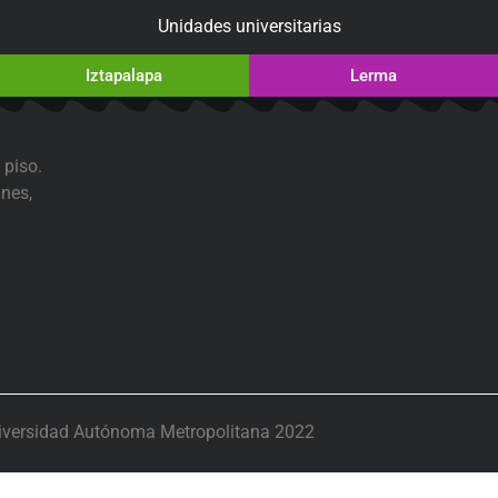
Unidades universitarias
Iztapalapa
Lerma
 piso.
nes,
iversidad Autónoma Metropolitana 2022