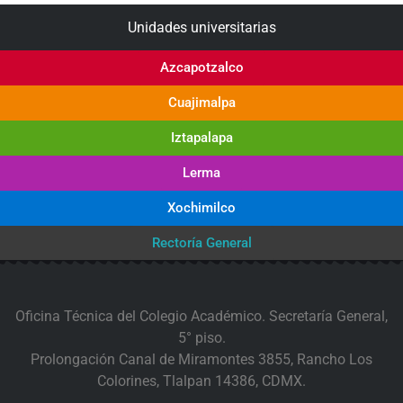
Unidades universitarias
Azcapotzalco
Cuajimalpa
Iztapalapa
Lerma
Xochimilco
Rectoría General
Oficina Técnica del Colegio Académico. Secretaría General,
5° piso.
Prolongación Canal de Miramontes 3855, Rancho Los
Colorines, Tlalpan 14386, CDMX.