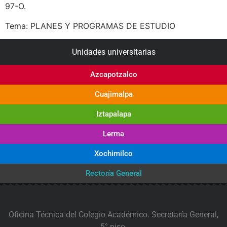
97-O.
Tema: PLANES Y PROGRAMAS DE ESTUDIO
Unidades universitarias
Azcapotzalco
Cuajimalpa
Iztapalapa
Lerma
Xochimilco
Rectoría General
Oficina Técnica del Colegio Académico. Secretaría General,
5° piso.