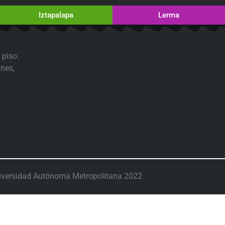
Iztapalapa
Lerma
 piso.
nes,
iversidad Autónoma Metropolitana 2022