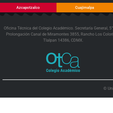
Azcapotzalco
Cuajimalpa
Oficina Técnica del Colegio Académico. Secretaría General, 5°
Prolongación Canal de Miramontes 3855, Rancho Los Colori
Tlalpan 14386, CDMX.
© Un