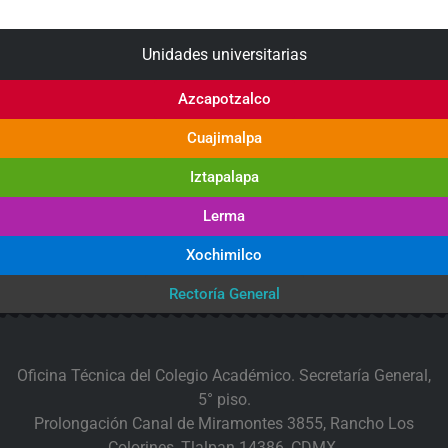
Unidades universitarias
Azcapotzalco
Cuajimalpa
Iztapalapa
Lerma
Xochimilco
Rectoría General
Oficina Técnica del Colegio Académico. Secretaría General,
5° piso.
Prolongación Canal de Miramontes 3855, Rancho Los
Colorines, Tlalpan 14386, CDMX.