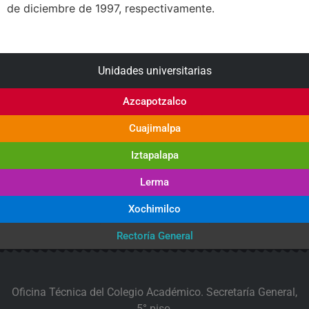
de diciembre de 1997, respectivamente.
Unidades universitarias
Azcapotzalco
Cuajimalpa
Iztapalapa
Lerma
Xochimilco
Rectoría General
Oficina Técnica del Colegio Académico. Secretaría General,
5° piso.