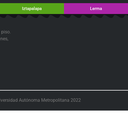
Iztapalapa
Lerma
 piso.
nes,
iversidad Autónoma Metropolitana 2022