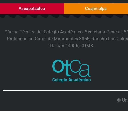
Azcapotzalco
Cuajimalpa
Oficina Técnica del Colegio Académico. Secretaría General, 5°
Prolongación Canal de Miramontes 3855, Rancho Los Colori
Tlalpan 14386, CDMX.
© Un