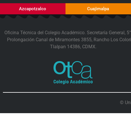
Azcapotzalco
Cuajimalpa
Oficina Técnica del Colegio Académico. Secretaría General, 5°
Prolongación Canal de Miramontes 3855, Rancho Los Colori
Tlalpan 14386, CDMX.
© Un