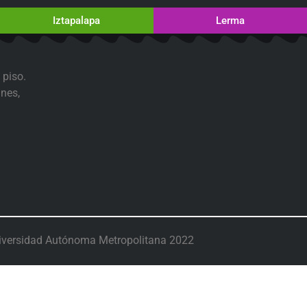
Iztapalapa
Lerma
 piso.
nes,
iversidad Autónoma Metropolitana 2022