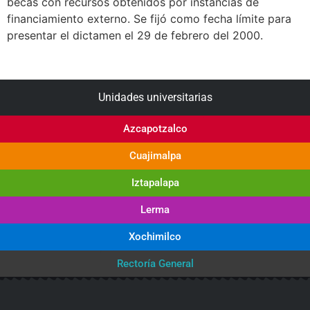
becas con recursos obtenidos por instancias de
financiamiento externo. Se fijó como fecha límite para
presentar el dictamen el 29 de febrero del 2000.
Unidades universitarias
Azcapotzalco
Cuajimalpa
Iztapalapa
Lerma
Xochimilco
Rectoría General