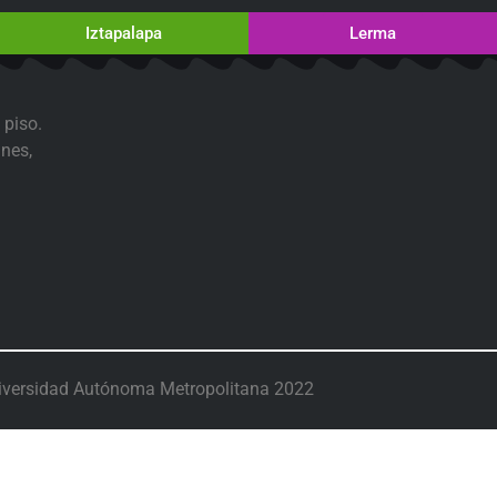
Iztapalapa
Lerma
 piso.
nes,
iversidad Autónoma Metropolitana 2022