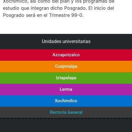
Xochimilco, así como del plan y los programas de
estudio que integran dicho Posgrado. El inicio del
Posgrado será en el Trimestre 99-0.
Unidades universitarias
Azcapotzalco
Cuajimalpa
Iztapalapa
Lerma
Xochimilco
Rectoría General