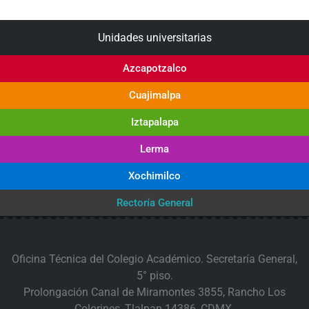
Unidades universitarias
Azcapotzalco
Cuajimalpa
Iztapalapa
Lerma
Xochimilco
Rectoría General
Oficina Técnica del Colegio Académico. Secretaría General,
5° piso.
Prolongación Canal de Miramontes 3855, Rancho Los
Colorines, Tlalpan 14386, CDMX.