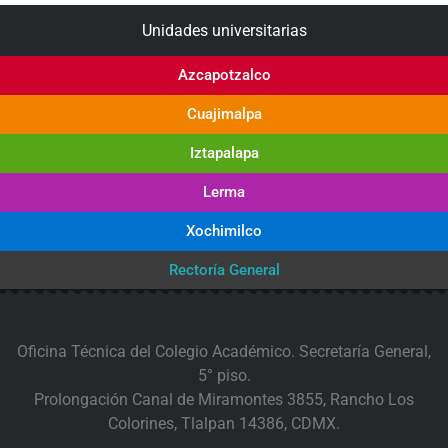
Unidades universitarias
Azcapotzalco
Cuajimalpa
Iztapalapa
Lerma
Xochimilco
Rectoría General
Oficina Técnica del Colegio Académico. Secretaría General,
5° piso.
Prolongación Canal de Miramontes 3855, Rancho Los
Colorines, Tlalpan 14386, CDMX.