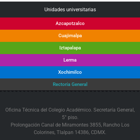
Unidades universitarias
Azcapotzalco
Cuajimalpa
Iztapalapa
Lerma
Xochimilco
Rectoría General
Oficina Técnica del Colegio Académico. Secretaría General,
5° piso.
Prolongación Canal de Miramontes 3855, Rancho Los
Colorines, Tlalpan 14386, CDMX.