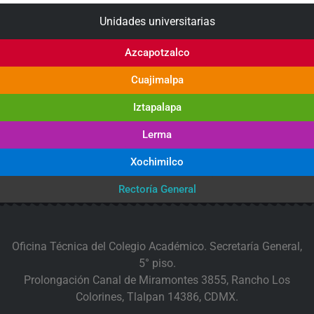
Unidades universitarias
Azcapotzalco
Cuajimalpa
Iztapalapa
Lerma
Xochimilco
Rectoría General
Oficina Técnica del Colegio Académico. Secretaría General,
5° piso.
Prolongación Canal de Miramontes 3855, Rancho Los
Colorines, Tlalpan 14386, CDMX.