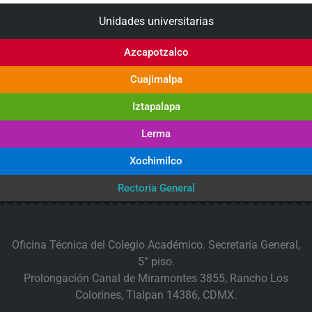
Unidades universitarias
Azcapotzalco
Cuajimalpa
Iztapalapa
Lerma
Xochimilco
Rectoría General
Oficina Técnica del Colegio Académico. Secretaría General,
5° piso.
Prolongación Canal de Miramontes 3855, Rancho Los
Colorines, Tlalpan 14386, CDMX.