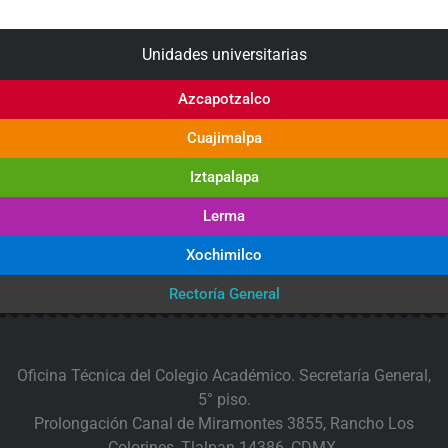
Unidades universitarias
Azcapotzalco
Cuajimalpa
Iztapalapa
Lerma
Xochimilco
Rectoría General
Oficina Técnica del Colegio Académico. Secretaría General,
5° piso.
Prolongación Canal de Miramontes 3855, Rancho Los
Colorines, Tlalpan 14386, CDMX.