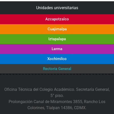
Unidades universitarias
Azcapotzalco
Cuajimalpa
Iztapalapa
Lerma
Xochimilco
Rectoría General
Oficina Técnica del Colegio Académico. Secretaría General,
5° piso.
Prolongación Canal de Miramontes 3855, Rancho Los
Colorines, Tlalpan 14386, CDMX.