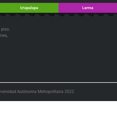
Iztapalapa
Lerma
 piso.
nes,
iversidad Autónoma Metropolitana 2022