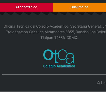
Azcapotzalco
Cuajimalpa
Oficina Técnica del Colegio Académico. Secretaría General, 5°
Prolongación Canal de Miramontes 3855, Rancho Los Colori
Tlalpan 14386, CDMX.
© Un