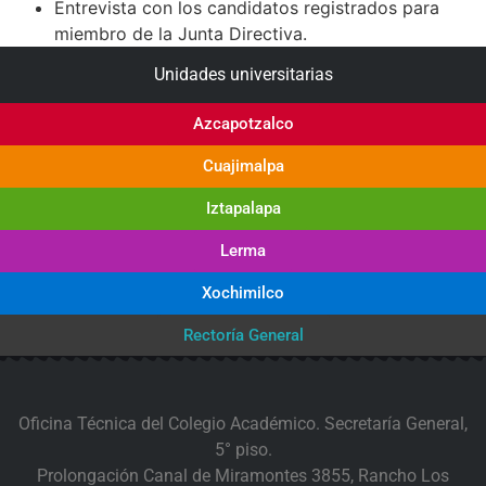
Entrevista con los candidatos registrados para
miembro de la Junta Directiva.
Unidades universitarias
Azcapotzalco
Cuajimalpa
Iztapalapa
Lerma
Xochimilco
Rectoría General
Oficina Técnica del Colegio Académico. Secretaría General,
5° piso.
Prolongación Canal de Miramontes 3855, Rancho Los