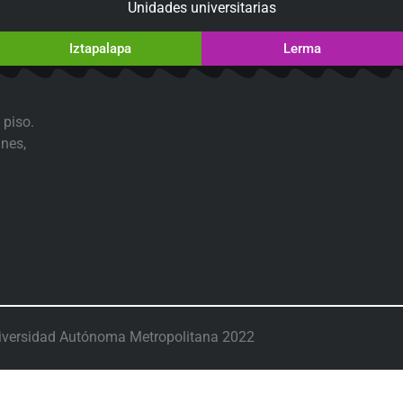
Unidades universitarias
Iztapalapa
Lerma
 piso.
nes,
iversidad Autónoma Metropolitana 2022