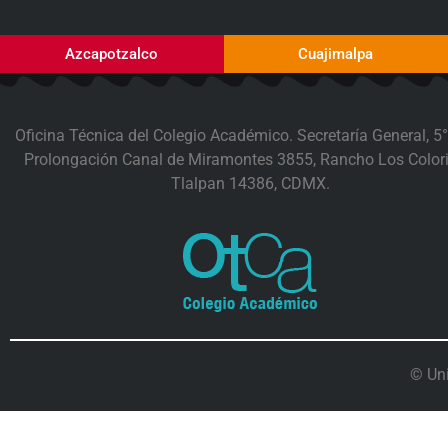
Azcapotzalco
Cuajimalpa
Oficina Técnica del Colegio Académico. Secretaría General, 5°
Prolongación Canal de Miramontes 3855, Rancho Los Colori
Tlalpan 14386, CDMX.
© Un