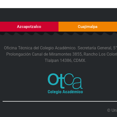
Azcapotzalco
Cuajimalpa
Oficina Técnica del Colegio Académico. Secretaría General, 5°
Prolongación Canal de Miramontes 3855, Rancho Los Colori
Tlalpan 14386, CDMX.
© Un