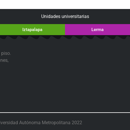
Unidades universitarias
Iztapalapa
Lerma
 piso.
nes,
iversidad Autónoma Metropolitana 2022