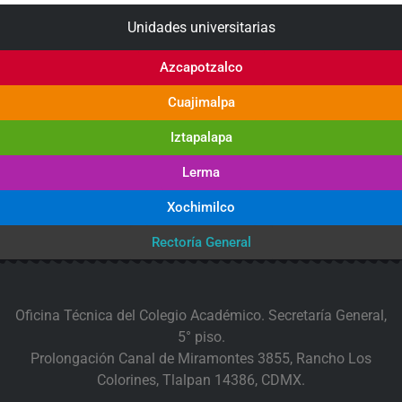
Unidades universitarias
Azcapotzalco
Cuajimalpa
Iztapalapa
Lerma
Xochimilco
Rectoría General
Oficina Técnica del Colegio Académico. Secretaría General,
5° piso.
Prolongación Canal de Miramontes 3855, Rancho Los
Colorines, Tlalpan 14386, CDMX.