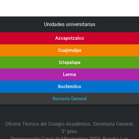
Unidades universitarias
Azcapotzalco
Cuajimalpa
Iztapalapa
Lerma
Xochimilco
Rectoría General
Oficina Técnica del Colegio Académico. Secretaría General,
5° piso.
Prolongación Canal de Miramontes 3855, Rancho Los