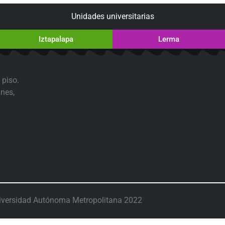
Unidades universitarias
Iztapalapa
Lerma
 piso.
nes,
iversidad Autónoma Metropolitana 2022