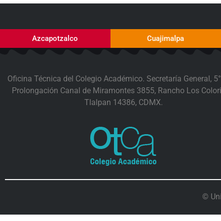
Azcapotzalco
Cuajimalpa
Oficina Técnica del Colegio Académico. Secretaría General, 5°
Prolongación Canal de Miramontes 3855, Rancho Los Colori
Tlalpan 14386, CDMX.
© Un