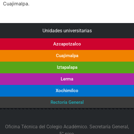
Cuajimalpa.
Unidades universitarias
Azcapotzalco
Cuajimalpa
Iztapalapa
Lerma
Xochimilco
Rectoría General
Oficina Técnica del Colegio Académico. Secretaría General,
5° piso.