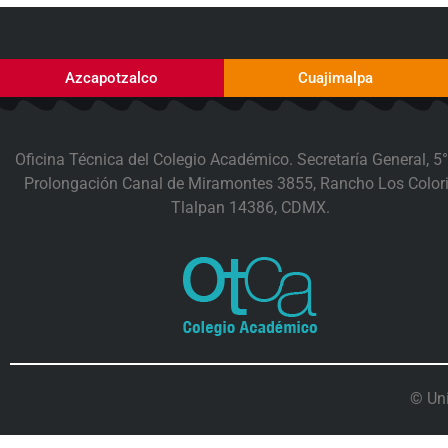
Azcapotzalco
Cuajimalpa
Oficina Técnica del Colegio Académico. Secretaría General, 5°
Prolongación Canal de Miramontes 3855, Rancho Los Colori
Tlalpan 14386, CDMX.
© Un