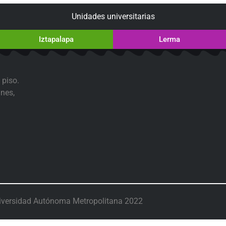
Unidades universitarias
Iztapalapa
Lerma
 piso.
nes,
iversidad Autónoma Metropolitana 2022