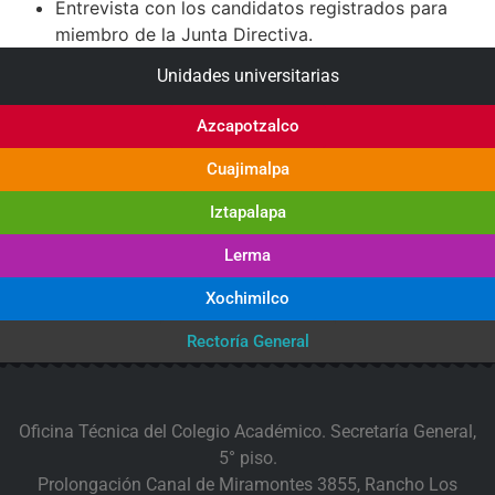
Entrevista con los candidatos registrados para
miembro de la Junta Directiva.
Unidades universitarias
Azcapotzalco
Cuajimalpa
Iztapalapa
Lerma
Xochimilco
Rectoría General
Oficina Técnica del Colegio Académico. Secretaría General,
5° piso.
Prolongación Canal de Miramontes 3855, Rancho Los